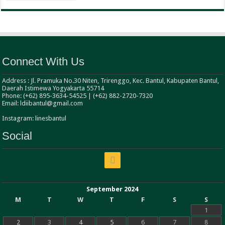
Connect With Us
Address : Jl. Pramuka No.30 Niten, Trirenggo, Kec. Bantul, Kabupaten Bantul,
Daerah Istimewa Yogyakarta 55714
Phone: (+62) 895-3634-54525 | (+62) 882-2720-7320
Email: ldiibantul@gmail.com
Instagram: linesbantul
Social
September 2024
M
T
W
T
F
S
S
1
2
3
4
5
6
7
8