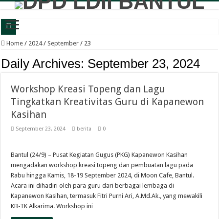
Wabup Bantul: Senam dan Bazar LDII Perkuat Kesehatan serta Ekonomi Warga
Home
/
2024
/
September
/
23
Panewu Anom Sanden Buka CAI LDII Bantul, Dorong Generasi Muda Berkarakte
Daily Archives:
September 23, 2024
Festival Anak Sholih LDII Banguntapan Bekali Generus dengan Akhlak Mulia d
Workshop Kreasi Topeng dan Lagu
Sambut Santri Baru, Pondok Pesantren Nur Aisyah Komitmen Cetak Generasi Berp
Tingkatkan Kreativitas Guru di Kapanewon
LDII Tamantirto Gelar Festival Generus Sholeh, Siapkan Generasi Emas Profesion
Kasihan
Panewu Banguntapan dan Sejumlah Tokoh Apresiasi Bazar Rakyat LDII, Dinilai
September 23, 2024
berita
0
Terbuka untuk Umum, LDII Banguntapan Gelar Bazar Rakyat dan Bakti Sosial M
Bincang Pelajar Generus, DPD LDII Bantul Bekali Remaja Hadapi Kriminalitas d
Bantul (24/9) – Pusat Kegiatan Gugus (PKG) Kapanewon Kasihan
mengadakan workshop kreasi topeng dan pembuatan lagu pada
Healthy Inside Man: Ratusan Generus Putra LDII Bantul Dibekali Pengelolaa
Rabu hingga Kamis, 18-19 September 2024, di Moon Cafe, Bantul.
KB TK Alkarima Lepas 21 Siswa, Pendidikan Karakter Jadi Bekal Menuju Jenja
Acara ini dihadiri oleh para guru dari berbagai lembaga di
Kapanewon Kasihan, termasuk Fitri Purni Ari, A.Md.Ak., yang mewakili
KB-TK Alkarima. Workshop ini …