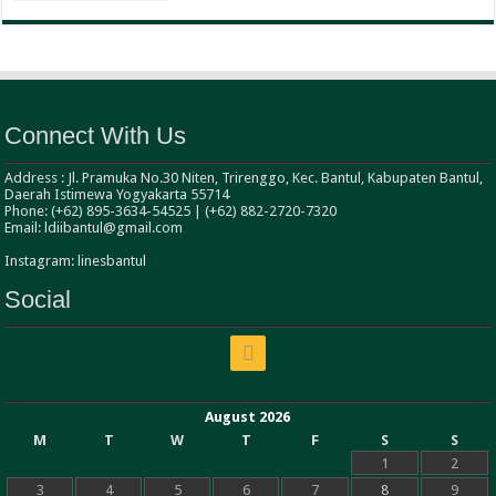
Connect With Us
Address : Jl. Pramuka No.30 Niten, Trirenggo, Kec. Bantul, Kabupaten Bantul,
Daerah Istimewa Yogyakarta 55714
Phone: (+62) 895-3634-54525 | (+62) 882-2720-7320
Email: ldiibantul@gmail.com
Instagram: linesbantul
Social
August 2026
M
T
W
T
F
S
S
1
2
3
4
5
6
7
8
9