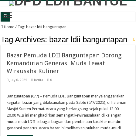
Wabup Bantul: Senam dan Bazar LDII Perkuat Kesehatan serta Ekonomi Warga
Home
/
Tag:
bazar ldii banguntapan
Panewu Anom Sanden Buka CAI LDII Bantul, Dorong Generasi Muda Berkarakte
Tag Archives:
bazar ldii banguntapan
Festival Anak Sholih LDII Banguntapan Bekali Generus dengan Akhlak Mulia d
Bazar Pemuda LDII Banguntapan Dorong
Sambut Santri Baru, Pondok Pesantren Nur Aisyah Komitmen Cetak Generasi Berp
Kemandirian Generasi Muda Lewat
LDII Tamantirto Gelar Festival Generus Sholeh, Siapkan Generasi Emas Profesion
Wirausaha Kuliner
Panewu Banguntapan dan Sejumlah Tokoh Apresiasi Bazar Rakyat LDII, Dinilai
July 6, 2025
berita
0
Terbuka untuk Umum, LDII Banguntapan Gelar Bazar Rakyat dan Bakti Sosial M
Bincang Pelajar Generus, DPD LDII Bantul Bekali Remaja Hadapi Kriminalitas d
Banguntapan (6/7) – Pemuda LDII Banguntapan menyelenggarakan
kegiatan bazar yang dilaksanakan pada Sabtu (5/7/2025), di halaman
Healthy Inside Man: Ratusan Generus Putra LDII Bantul Dibekali Pengelolaa
Masjid Sunten Permai. Acara yang berlangsung sejak pukul 13.00 –
KB TK Alkarima Lepas 21 Siswa, Pendidikan Karakter Jadi Bekal Menuju Jenja
20.00 WIB ini menghadirkan semangat kewirausahaan di kalangan
muda-mudi LDII sebagai bagian dari pembinaan karakter mandiri
generasi penerus. Acara bazar ini melibatkan puluhan muda-mudi …