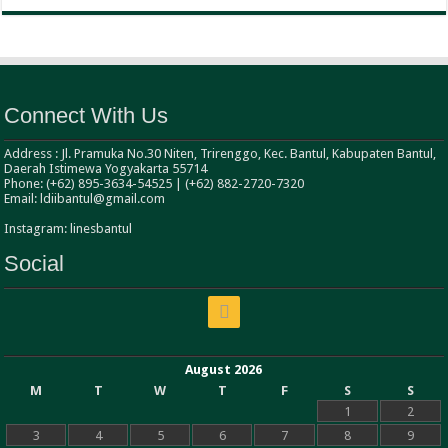
Connect With Us
Address : Jl. Pramuka No.30 Niten, Trirenggo, Kec. Bantul, Kabupaten Bantul,
Daerah Istimewa Yogyakarta 55714
Phone: (+62) 895-3634-54525 | (+62) 882-2720-7320
Email: ldiibantul@gmail.com
Instagram: linesbantul
Social
August 2026
M
T
W
T
F
S
S
1
2
3
4
5
6
7
8
9