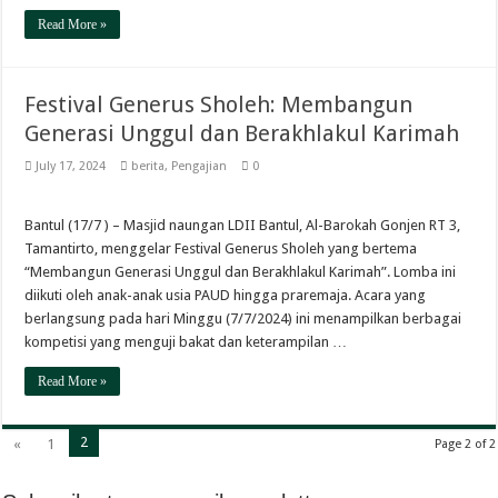
Read More »
Festival Generus Sholeh: Membangun
Generasi Unggul dan Berakhlakul Karimah
July 17, 2024
berita
,
Pengajian
0
Bantul (17/7 ) – Masjid naungan LDII Bantul, Al-Barokah Gonjen RT 3,
Tamantirto, menggelar Festival Generus Sholeh yang bertema
“Membangun Generasi Unggul dan Berakhlakul Karimah”. Lomba ini
diikuti oleh anak-anak usia PAUD hingga praremaja. Acara yang
berlangsung pada hari Minggu (7/7/2024) ini menampilkan berbagai
kompetisi yang menguji bakat dan keterampilan …
Read More »
2
«
1
Page 2 of 2